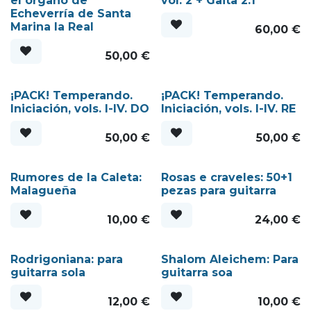
el órgano de
vol. 2 + Gaita 2.1
Echeverría de Santa
Marina la Real
60,00
€
50,00
€
¡PACK! Temperando.
¡PACK! Temperando.
Iniciación, vols. I-IV. DO
Iniciación, vols. I-IV. RE
50,00
€
50,00
€
Rumores de la Caleta:
Rosas e craveles: 50+1
Malagueña
pezas para guitarra
10,00
€
24,00
€
Rodrigoniana: para
Shalom Aleichem: Para
guitarra sola
guitarra soa
12,00
€
10,00
€