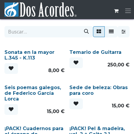
Ir al contenido
Sonata en la mayor
Temario de Guitarra
L.345 - K.113
250,00
€
8,00
€
Seis poemas galegos,
Sede de beleza: Obras
de Federico García
para coro
Lorca
15,00
€
15,00
€
¡PACK! Cuadernos para
¡PACK! Pel & madeira,