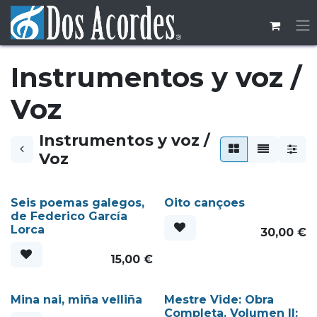
Ir al contenido
Instrumentos y voz /
Voz
Instrumentos y voz /
Voz
Seis poemas galegos,
Oito cançoes
de Federico García
Lorca
30,00
€
15,00
€
Mina nai, miña velliña
Mestre Vide: Obra
Completa. Volumen II: