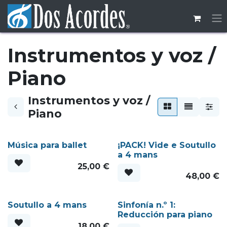
Ir al contenido
Instrumentos y voz /
Piano
Instrumentos y voz /
Piano
Música para ballet
¡PACK! Vide e Soutullo
a 4 mans
25,00
€
48,00
€
Soutullo a 4 mans
Sinfonía n.º 1:
Reducción para piano
18,00
€