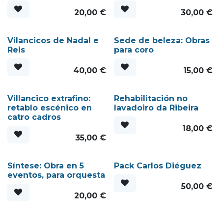
20,00
€
30,00
€
Vilancicos de Nadal e
Sede de beleza: Obras
Reis
para coro
40,00
€
15,00
€
Villancico extrafino:
Rehabilitación no
retablo escénico en
lavadoiro da Ribeira
catro cadros
18,00
€
35,00
€
Síntese: Obra en 5
Pack Carlos Diéguez
eventos, para orquesta
50,00
€
20,00
€