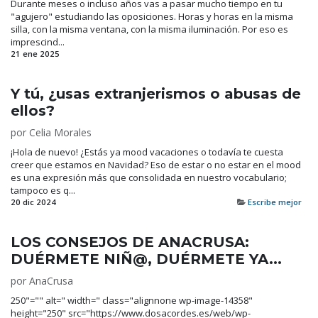
Durante meses o incluso años vas a pasar mucho tiempo en tu
"agujero" estudiando las oposiciones. Horas y horas en la misma
silla, con la misma ventana, con la misma iluminación. Por eso es
imprescind...
21 ene 2025
Y tú, ¿usas extranjerismos o abusas de
ellos?
por
Celia Morales
¡Hola de nuevo! ¿Estás ya mood vacaciones o todavía te cuesta
creer que estamos en Navidad? Eso de estar o no estar en el mood
es una expresión más que consolidada en nuestro vocabulario;
tampoco es q...
20 dic 2024
Escribe mejor
LOS CONSEJOS DE ANACRUSA:
DUÉRMETE NIÑ@, DUÉRMETE YA...
por
AnaCrusa
250"="" alt=" width=" class="alignnone wp-image-14358"
height="250" src="https://www.dosacordes.es/web/wp-