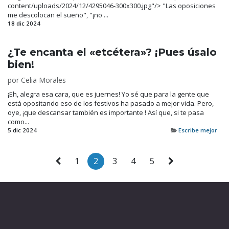
content/uploads/2024/12/4295046-300x300.jpg"/> "Las oposiciones
me descolocan el sueño", "¡no ...
18 dic 2024
¿Te encanta el «etcétera»? ¡Pues úsalo
bien!
por
Celia Morales
¡Eh, alegra esa cara, que es juernes! Yo sé que para la gente que
está opositando eso de los festivos ha pasado a mejor vida. Pero,
oye, ¡que descansar también es importante ! Así que, si te pasa
como...
5 dic 2024
Escribe mejor
1
2
3
4
5